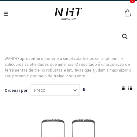
ar
0
Ir
para
O 
o
Conteúdo
Pes
WAHOO aproveitou o poder e a simplicidade dos smartphones e
aplicou-os às atividades que amamos. O resultado é uma coleção de
ferramentas de treino robustas e intuitivas que ajudam a maximizar o
seu potencial por meio de treino inteligente.
Ver
Definir
Ordenar por
com
Ordenação
Grelha
List
Crescente