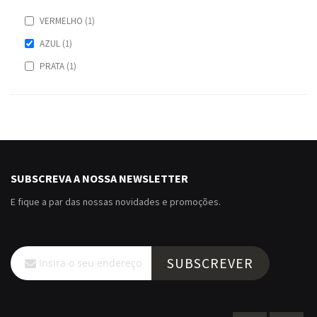
item
VERMELHO
1
item
AZUL
1
item
PRATA
1
SUBSCREVA A NOSSA NEWSLETTER
E fique a par das nossas novidades e promoções.
Subscreva
SUBSCREVER
a
nossa
Newsletter: