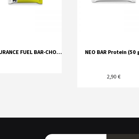
ENDURANCE FUEL BAR-CHOCO BITS (60 g)
NEO BAR Protein (50 
2,90 €
Subscreva