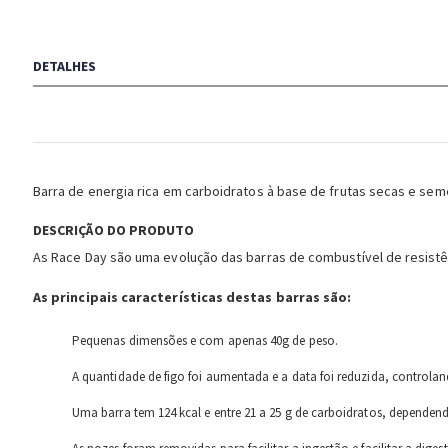
to
the
beginning
DETALHES
of
the
images
gallery
Barra de energia rica em carboidratos à base de frutas secas e s
DESCRIÇÃO DO PRODUTO
As Race Day são uma evolução das barras de combustível de resistên
As principais características destas barras são:
Pequenas dimensões e com apenas 40g de peso.
A quantidade de figo foi aumentada e a data foi reduzida, controlan
Uma barra tem 124 kcal e entre 21 a 25 g de carboidratos, dependen