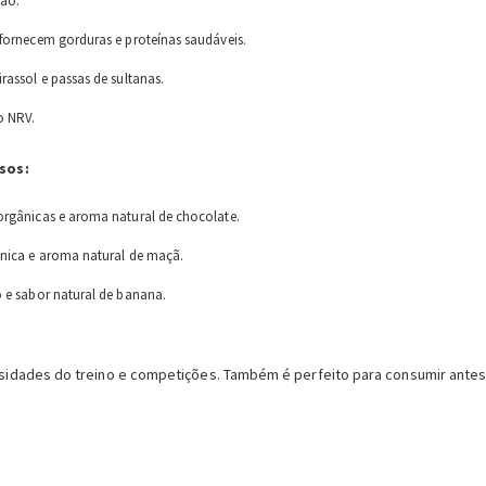
tão.
fornecem gorduras e proteínas saudáveis.
assol e passas de sultanas.
o NRV.
sos:
rgânicas e aroma natural de chocolate.
nica e aroma natural de maçã.
 e sabor natural de banana.
idades do treino e competições. Também é perfeito para consumir antes 