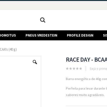
Pesquisa
DOMOTUS
PNEUS VREDESTEIN
PROFILE DESIGN
SI
AA's (40 g)
RACE DAY - BCAA'
Seja o prime
Barra energética de 40g com
Perfeita para levar durante 
sabores muito agradáveis.