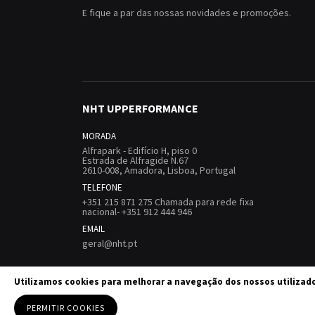
E fique a par das nossas novidades e promoções.
NHT UPPERFORMANCE
MORADA
Alfrapark - Edifício H, piso 0
Estrada de Alfragide N.67
2610-008, Amadora, Lisboa, Portugal
TELEFONE
+351 215 871 275 Chamada para rede fixa
nacional- +351 912 444 946
EMAIL
geral@nht.pt
Utilizamos cookies para melhorar a navegação dos nossos utilizad
Termos e Con
PERMITIR COOKIES