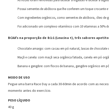
As nozes foram removidas para facilitar a ingestão e facilitar a diges
Possui sementes de abóbora que lhe conferem um toque crocante e 
Com ingredientes orgânicos, como sementes de abóbora, óleo de gir
Foi adicionado um complexo vitamínico com 10 vitaminas a 50% d
BCAA's na proporção de 8:1:1 (Leucina +), três sabores apetito
Chocolate amargo: com cacau em pó natural, lascas de chocolate o
Maçã e canela: com maçã seca orgânica fatiada, canela em pó orgâ
Banana e gengibre: com flocos de banana, gengibre orgânico em pó
MODO DE USO
Pegue uma barra Race Day a cada 30-60min de acordo com as necess
momento antes do exercício.
PESO LÍQUIDO
40 g