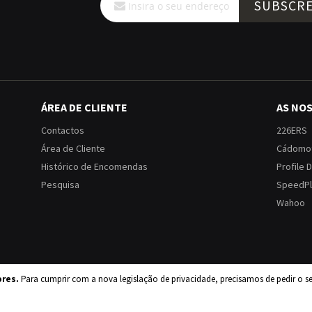
SUBSCR
a
nossa
Newsletter:
ÁREA DE CLIENTE
AS NO
Contactos
226ERS
Área de Cliente
Cádomo
Histórico de Encomendas
Profile 
Pesquisa
SpeedPl
Wahoo
ores.
Para cumprir com a nova legislação de privacidade, precisamos de pedir o s
dições
Política de Privacidade
Política de Devoluções
Livro de Reclamaç
© 2026 NHT Upperformance. Todos os direitos reservados.