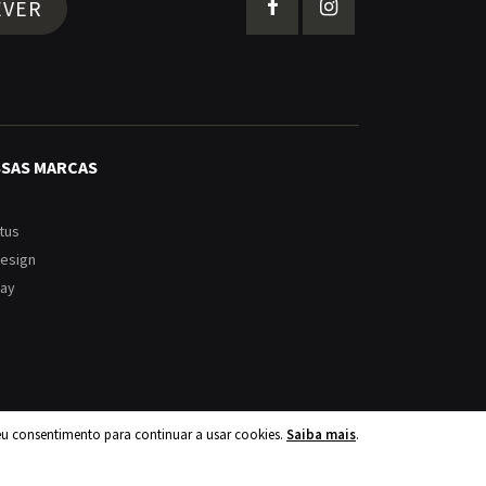
EVER
SSAS MARCAS
tus
Design
ay
eu consentimento para continuar a usar cookies.
Saiba mais
.
ões Eletrónico