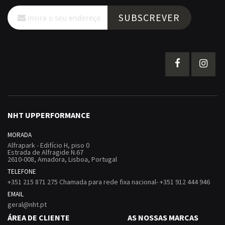
Subscreva
SUBSCREVER
a
nossa
Newsletter:
NHT UPPERFORMANCE
MORADA
Alfrapark - Edifício H, piso 0
Estrada de Alfragide N.67
2610-008, Amadora, Lisboa, Portugal
TELEFONE
+351 215 871 275 Chamada para rede fixa nacional- +351 912 444 946
EMAIL
geral@nht.pt
ÁREA DE CLIENTE
AS NOSSAS MARCAS