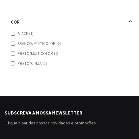
COR
item
BLACK
1
items
BRANCO/MULTICOLOR
2
item
PRETO/MULTICOLOR
1
item
PRETO/CINZA
1
SUBSCREVA A NOSSA NEWSLETTER
E fique a par das nossas novidades e promoções.