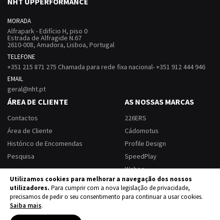
NHT UPPERFORMANCE
MORADA
Alfrapark - Edifício H, piso 0
Estrada de Alfragide N.67
2610-008, Amadora, Lisboa, Portugal
TELEFONE
+351 215 871 275 Chamada para rede fixa nacional- +351 912 444 946
EMAIL
geral@nht.pt
ÁREA DE CLIENTE
AS NOSSAS MARCAS
Contactos
226ERS
Área de Cliente
Cádomotus
Histórico de Encomendas
Profile Design
Pesquisa
SpeedPlay
Wahoo
Utilizamos cookies para melhorar a navegação dos nossos
utilizadores.
Para cumprir com a nova legislação de privacidade,
precisamos de pedir o seu consentimento para continuar a usar cookies.
Termos e Condições
Política de Privacidade
Política de Devoluções
Saiba mais
.
Livro de Reclamações Eletrónico