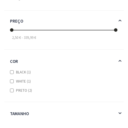
PREÇO
2,50 € - 339,99 €
COR
item
BLACK
1
item
WHITE
1
items
PRETO
2
TAMANHO