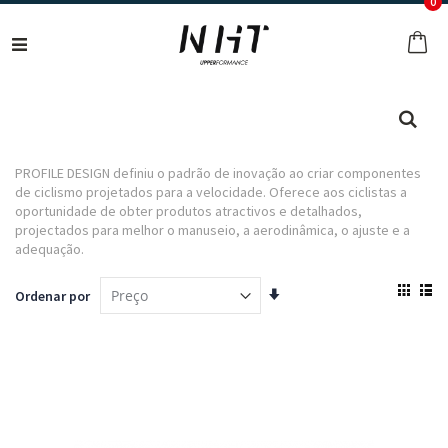
ar
0
Ir
para
O 
o
Conteúdo
Pes
PROFILE DESIGN definiu o padrão de inovação ao criar componentes
de ciclismo projetados para a velocidade. Oferece aos ciclistas a
oportunidade de obter produtos atractivos e detalhados,
projectados para melhor o manuseio, a aerodinâmica, o ajuste e a
adequação.
Ver
Definir
Ordenar por
com
Ordenação
Grelha
List
Crescente