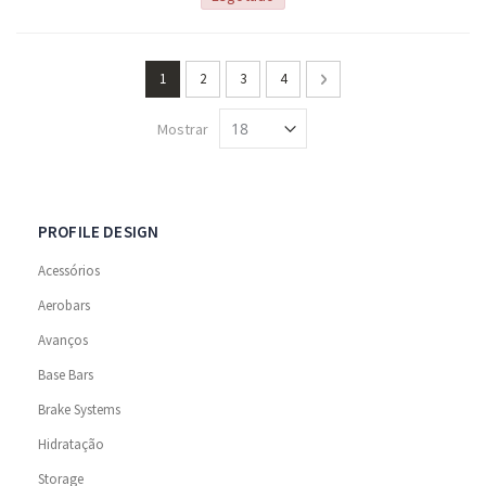
Página
Está de momento a ler a página
Página
Página
Página
Página
Seguinte
1
2
3
4
Mostrar
PROFILE DESIGN
Acessórios
Aerobars
Avanços
Base Bars
Brake Systems
Hidratação
Storage