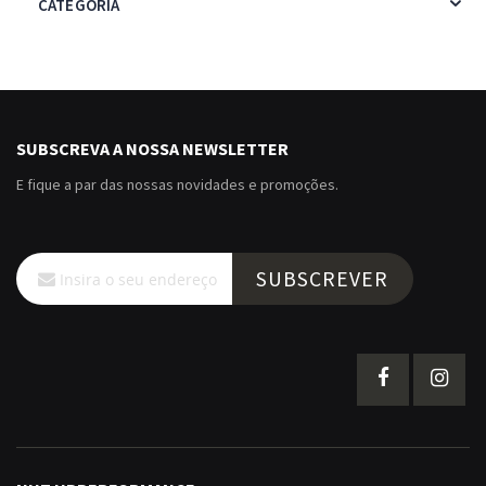
CATEGORIA
SUBSCREVA A NOSSA NEWSLETTER
E fique a par das nossas novidades e promoções.
Subscreva
SUBSCREVER
a
nossa
Newsletter: