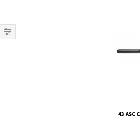
Filtrar
Por
43 ASC 