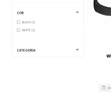
COR
item
BLACK
1
item
WHITE
1
CATEGORIA
W
A