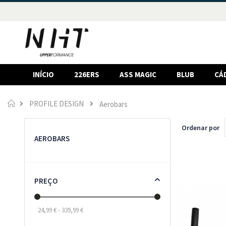
INÍCIO
226ERS
ASS MAGIC
BLUB
CÁ
Início
PROFILE DESIGN
Aerobars
Ordenar por
AEROBARS
PREÇO
24,99 € - 339,99 €