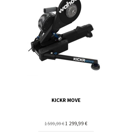
KICKR MOVE
Preço
1 299,99 €
1 599,99 €
Especial