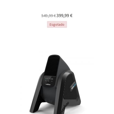
Preço
399,99 €
549,99 €
Especial
Esgotado