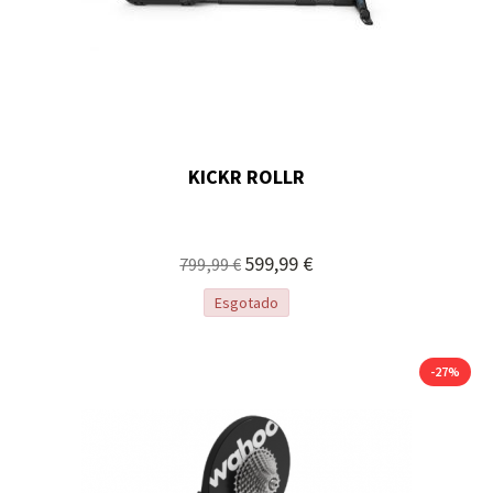
KICKR ROLLR
Preço
599,99 €
799,99 €
Especial
Esgotado
-27%