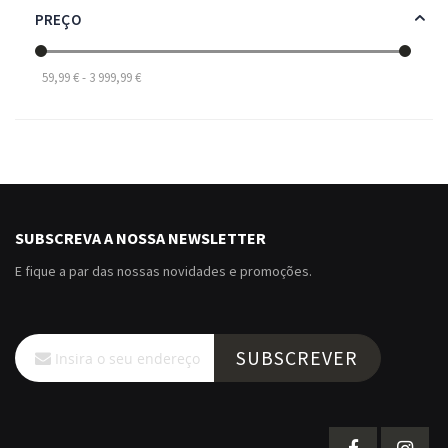
PREÇO
59,99 € - 3 999,99 €
SUBSCREVA A NOSSA NEWSLETTER
E fique a par das nossas novidades e promoções.
Subscreva
SUBSCREVER
a
nossa
Newsletter: