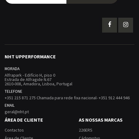
nossa
Newsletter:
NHT UPPERFORMANCE
MORADA
Alfrapark - Edifício H, piso 0
Estrada de Alfragide N.67
2610-008, Amadora, Lisboa, Portugal
TELEFONE
+351 215 871 275 Chamada para rede fixa nacional- +351 912 444 946
EMAIL
geral@nht.pt
ÁREA DE CLIENTE
AS NOSSAS MARCAS
Contactos
226ERS
Área de Cliente
Cádomotus