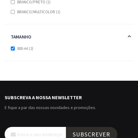
item
BRANCO/PRETO
1
item
BRANCO/MULTICOLOR
1
TAMANHO
items
800 ml
2
SUBSCREVA A NOSSA NEWSLETTER
E fique a par das nossas novidades e promoções.
Subscreva
SUBSCREVER
a