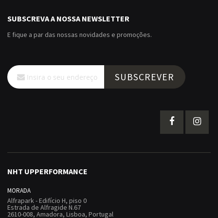
SUBSCREVA A NOSSA NEWSLETTER
E fique a par das nossas novidades e promoções.
Subscreva
SUBSCREVER
a
nossa
Newsletter:
NHT UPPERFORMANCE
MORADA
Alfrapark - Edifício H, piso 0
Estrada de Alfragide N.67
2610-008, Amadora, Lisboa, Portugal