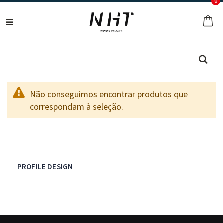
it
0
Ir
para
O 
o
Conteúdo
Pes
Não conseguimos encontrar produtos que
correspondam à seleção.
PROFILE DESIGN