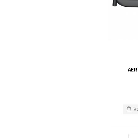
AER
A