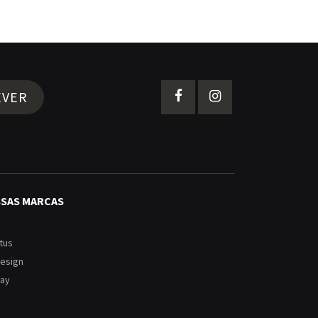
EVER
SSAS MARCAS
tus
Design
ay