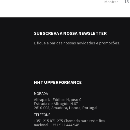
Mostrar
SUBSCREVA A NOSSA NEWSLETTER
E fique a par das nossas novidades e promoções.
NHT UPPERFORMANCE
MORADA
Alfrapark - Edifício H, piso 0
Estrada de Alfragide N.67
2610-008, Amadora, Lisboa, Portugal
TELEFONE
+351 215 871 275 Chamada para rede fixa
nacional- +351 912 444 946