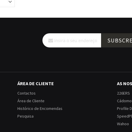
Subscreva
SUBSCR
a
nossa
Newsletter:
ÁREA DE CLIENTE
AS NO
Contactos
226ERS
Área de Cliente
Cádomo
Histórico de Encomendas
Profile 
Pesquisa
SpeedPl
Wahoo