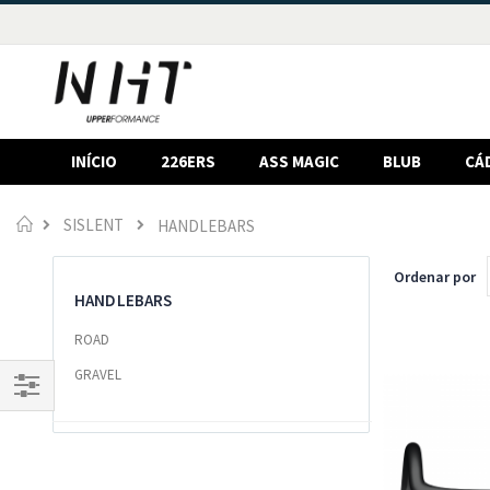
INÍCIO
226ERS
ASS MAGIC
BLUB
CÁ
Início
SISLENT
HANDLEBARS
Ordenar por
HANDLEBARS
ROAD
GRAVEL
Filtrar
Por