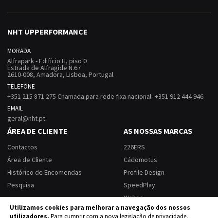
NHT UPPERFORMANCE
MORADA
Alfrapark - Edifício H, piso 0
Estrada de Alfragide N.67
2610-008, Amadora, Lisboa, Portugal
TELEFONE
+351 215 871 275 Chamada para rede fixa nacional- +351 912 444 946
EMAIL
geral@nht.pt
ÁREA DE CLIENTE
AS NOSSAS MARCAS
Contactos
226ERS
Área de Cliente
Cádomotus
Histórico de Encomendas
Profile Design
Pesquisa
SpeedPlay
Wahoo
Utilizamos cookies para melhorar a navegação dos nossos
utilizadores.
Para cumprir com a nova legislação de privacidade,