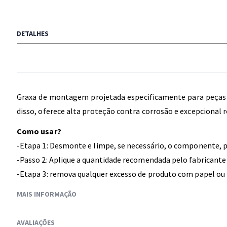
to
the
beginning
DETALHES
of
the
images
gallery
Graxa de montagem projetada especificamente para peças de
disso, oferece alta proteção contra corrosão e excepcional r
Como usar?
-Etapa 1: Desmonte e limpe, se necessário, o componente, p
-Passo 2: Aplique a quantidade recomendada pelo fabricant
-Etapa 3: remova qualquer excesso de produto com papel ou 
MAIS INFORMAÇÃO
AVALIAÇÕES