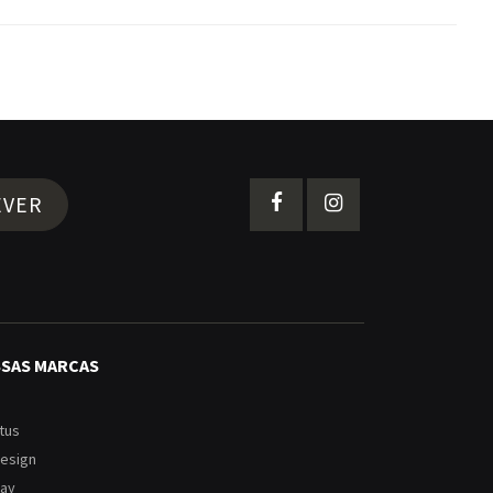
EVER
SSAS MARCAS
tus
Design
ay