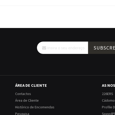
Subscreva
SUBSCR
a
nossa
Newsletter:
ÁREA DE CLIENTE
AS NO
Contactos
226ERS
Área de Cliente
Cádomo
Histórico de Encomendas
Profile 
Pesquisa
SpeedPl