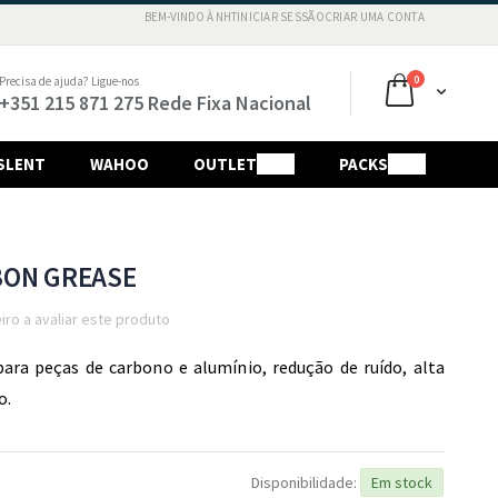
BEM-VINDO À NHT
INICIAR SESSÃO
CRIAR UMA CONTA
Ir
para
o
artigos
0
Precisa de ajuda? Ligue-nos
O Meu Carri
Conteú
+351 215 871 275 Rede Fixa Nacional
SLENT
WAHOO
OUTLET
SALE
PACKS
SALE
BON GREASE
iro a avaliar este produto
para peças de carbono e alumínio,
redução de ruído,
alta
o.
Disponibilidade:
Em stock