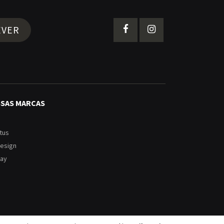
EVER
SSAS MARCAS
tus
Design
ay