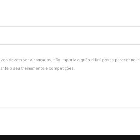
s devem ser alcançados, não importa o quão difícil possa parecer no iníci
rante o seu treinamento e competições.