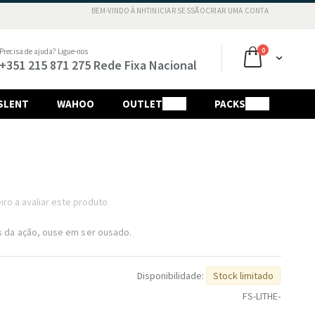
BEM-VINDO À NHT
INICIAR SESSÃO
CRIAR UMA CONTA
Ir
para
o
artigos
0
Precisa de ajuda? Ligue-nos
O Meu Carri
Conteú
+351 215 871 275 Rede Fixa Nacional
SLENT
WAHOO
OUTLET
SALE
PACKS
SALE
iro a avaliar este produto
 da ação, ouse em ser ousado.
Disponibilidade:
Stock limitado
FS-LITHE-