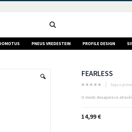
Pesquisa
DOMOTUS
PNEUS VREDESTEIN
PROFILE DESIGN
SI
FEARLESS
Seja o prime
O medo desaparece através
14,99 €