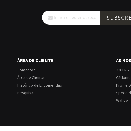
Subscreva
SUBSCR
a
nossa
Newsletter:
ÁREA DE CLIENTE
AS NO
Contactos
226ERS
Área de Cliente
Cádomo
Histórico de Encomendas
Profile 
Pesquisa
SpeedPl
Wahoo