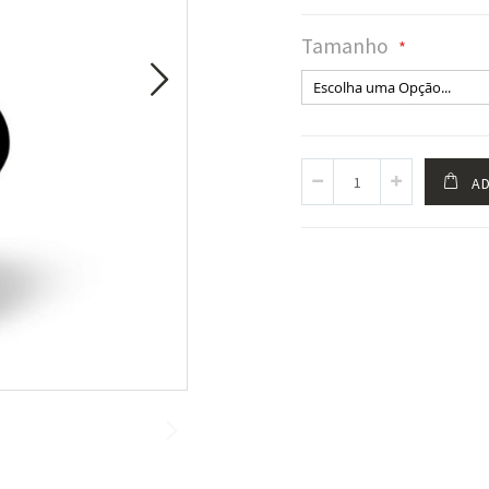
Tamanho
AD