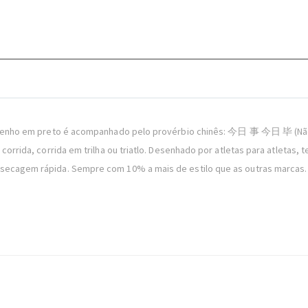
 desenho em preto é acompanhado pelo provérbio chinês: 今日 事 今日 毕 (Não 
corrida, corrida em trilha ou triatlo. Desenhado por atletas para atletas, 
secagem rápida. Sempre com 10% a mais de estilo que as outras marcas. M