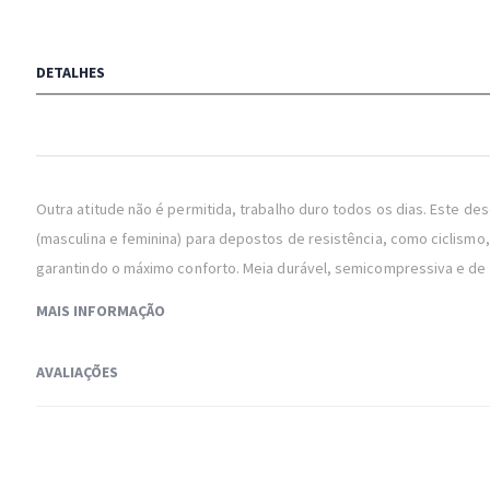
to
the
beginning
DETALHES
of
the
images
gallery
Outra atitude não é permitida, trabalho duro todos os dias. Este
(masculina e feminina) para depostos de resistência, como ciclismo, 
garantindo o máximo conforto. Meia durável, semicompressiva e de 
MAIS INFORMAÇÃO
AVALIAÇÕES