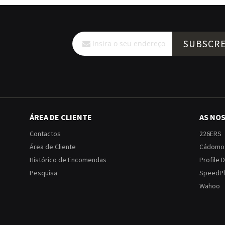
Subscreva
SUBSCR
a
nossa
Newsletter:
ÁREA DE CLIENTE
AS NO
Contactos
226ERS
Área de Cliente
Cádomo
Histórico de Encomendas
Profile 
Pesquisa
SpeedPl
Wahoo