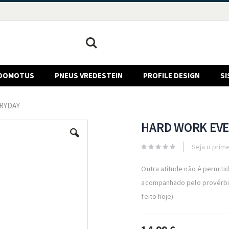
Pesquisa
DOMOTUS
PNEUS VREDESTEIN
PROFILE DESIGN
SI
RYDAY
HARD WORK EV
Seja o prime
Outra atitude não é permiti
acompanhado pelo provérb
feito hoje).