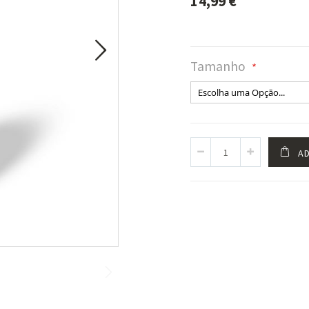
14,99 €
Tamanho
AD