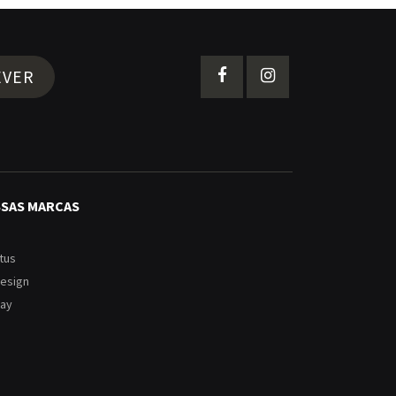
EVER
SSAS MARCAS
tus
Design
ay