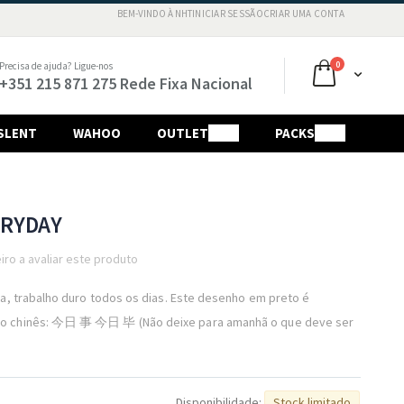
BEM-VINDO À NHT
INICIAR SESSÃO
CRIAR UMA CONTA
Ir
para
o
artigos
0
Precisa de ajuda? Ligue-nos
O Meu Carri
Conteú
+351 215 871 275 Rede Fixa Nacional
SLENT
WAHOO
OUTLET
SALE
PACKS
SALE
ERYDAY
iro a avaliar este produto
da, trabalho duro todos os dias. Este desenho em preto é
io chinês: 今日 事 今日 毕 (Não deixe para amanhã o que deve ser
Disponibilidade:
Stock limitado