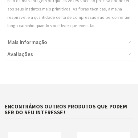
isso é uma vantagem porque às vezes você só precisa obedecer
aos seus instintos mais primitivos. As fibras técnicas, a malha
respirável e a quantidade certa de compressão irão percorrer um
longo caminho quando você tiver que executar.
Mais informação
Avaliações
ENCONTRÁMOS OUTROS PRODUTOS QUE PODEM
SER DO SEU INTERESSE!