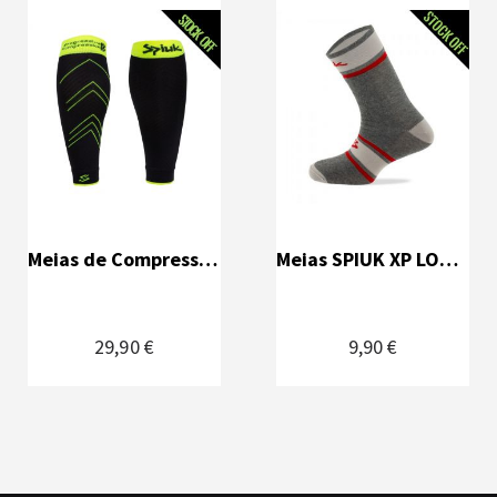
Meias de Compressão SPIUK BIOMECHANIC XP Unissexo - Preto/Amarelo (S-M)
Meias SPIUK XP LONG Unissexo - Cinzentas (36-39)
29,90 €
9,90 €