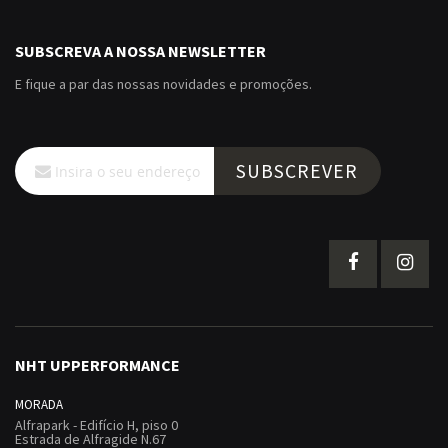
SUBSCREVA A NOSSA NEWSLETTER
E fique a par das nossas novidades e promoções.
Subscreva
SUBSCREVER
a
nossa
Newsletter:
NHT UPPERFORMANCE
MORADA
Alfrapark - Edifício H, piso 0
Estrada de Alfragide N.67