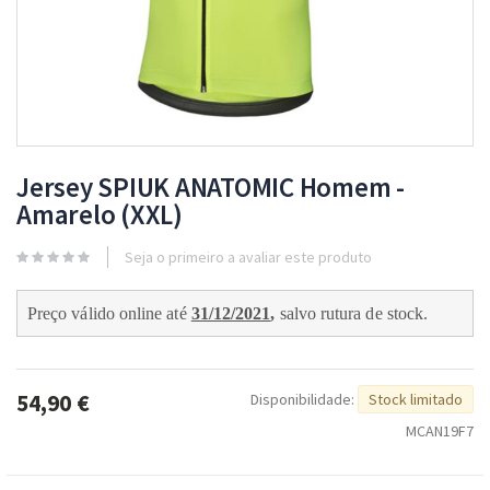
Skip
to
Jersey SPIUK ANATOMIC Homem -
the
Amarelo (XXL)
beginning
of
Seja o primeiro a avaliar este produto
the
images
gallery
Preço válido online até 
31/12/2021
, 
salvo rutura de stock
.
54,90 €
Disponibilidade:
Stock limitado
MCAN19F7