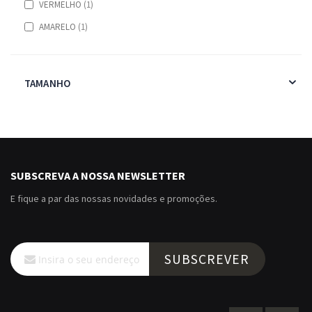
item
VERMELHO
1
item
AMARELO
1
TAMANHO
SUBSCREVA A NOSSA NEWSLETTER
E fique a par das nossas novidades e promoções.
Subscreva
SUBSCREVER
a
nossa
Newsletter: