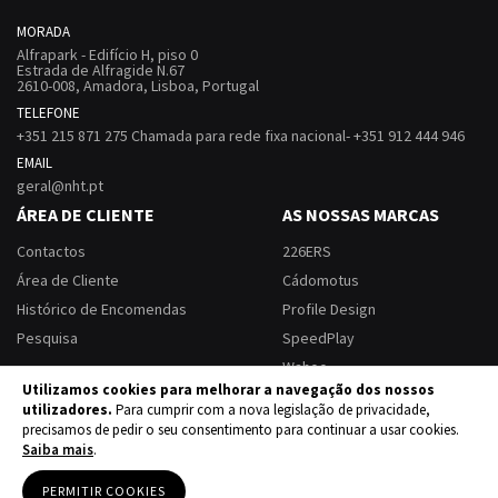
MORADA
Alfrapark - Edifício H, piso 0
Estrada de Alfragide N.67
2610-008, Amadora, Lisboa, Portugal
TELEFONE
+351 215 871 275 Chamada para rede fixa nacional- +351 912 444 946
EMAIL
geral@nht.pt
ÁREA DE CLIENTE
AS NOSSAS MARCAS
Contactos
226ERS
Área de Cliente
Cádomotus
Histórico de Encomendas
Profile Design
Pesquisa
SpeedPlay
Wahoo
Utilizamos cookies para melhorar a navegação dos nossos
utilizadores.
Para cumprir com a nova legislação de privacidade,
precisamos de pedir o seu consentimento para continuar a usar cookies.
Termos e Condições
Política de Privacidade
Política de Devoluções
Saiba mais
.
Livro de Reclamações Eletrónico
PERMITIR COOKIES