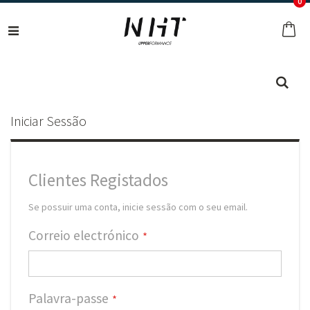
ar
0
Ir
para
O 
o
Conteúdo
Pes
Iniciar Sessão
Clientes Registados
Se possuir uma conta, inicie sessão com o seu email.
Correio electrónico
Palavra-passe