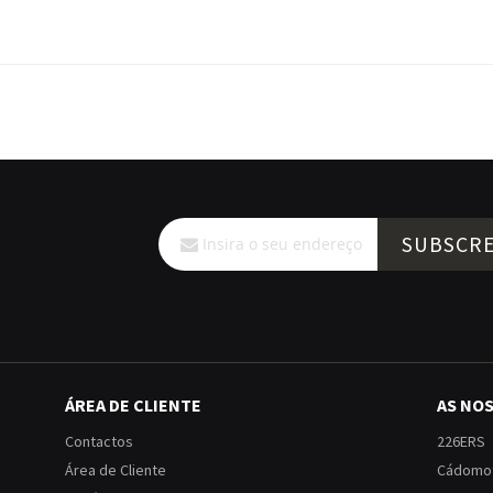
Subscreva
SUBSCR
a
nossa
Newsletter:
ÁREA DE CLIENTE
AS NO
Contactos
226ERS
Área de Cliente
Cádomo