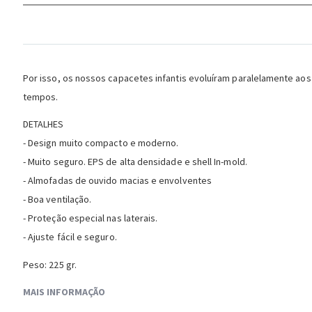
the
images
gallery
Por isso, os nossos capacetes infantis evoluíram paralelamente aos
tempos.
DETALHES
- Design muito compacto e moderno.
- Muito seguro. EPS de alta densidade e shell In-mold.
- Almofadas de ouvido macias e envolventes
- Boa ventilação.
- Proteção especial nas laterais.
- Ajuste fácil e seguro.
Peso: 225 gr.
MAIS INFORMAÇÃO