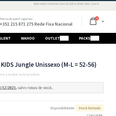
BEM-VINDO À NHT
INICIAR SESSÃO
CRIAR UMA CONTA
Ir
para
o
artigos
0
Precisa de ajuda? Ligue-nos
O Meu Carri
Conteú
+351 215 871 275 Rede Fixa Nacional
SLENT
WAHOO
OUTLET
SALE
PACKS
SALE
KIDS Jungle Unissexo (M-L = 52-56)
iro a avaliar este produto
1/12/2021
, 
salvo rutura de stock
.
Disponibilidade:
Stock limitado
CSKI16VML