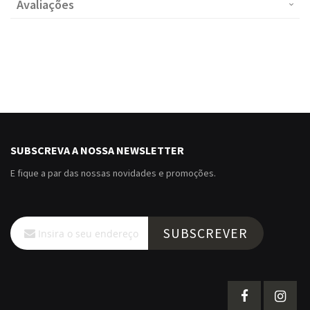
Avaliações
SUBSCREVA A NOSSA NEWSLETTER
E fique a par das nossas novidades e promoções.
Subscreva
SUBSCREVER
a
nossa
Newsletter: