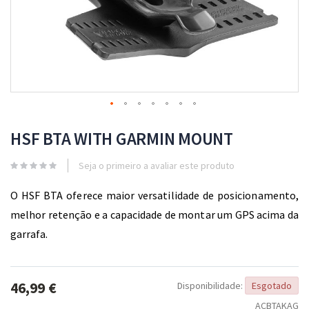
Skip
to
HSF BTA WITH GARMIN MOUNT
the
beginning
Seja o primeiro a avaliar este produto
of
the
O HSF BTA oferece maior versatilidade de posicionamento,
images
gallery
melhor retenção e a capacidade de montar um GPS acima da
garrafa.
46,99 €
Disponibilidade:
Esgotado
ACBTAKAG