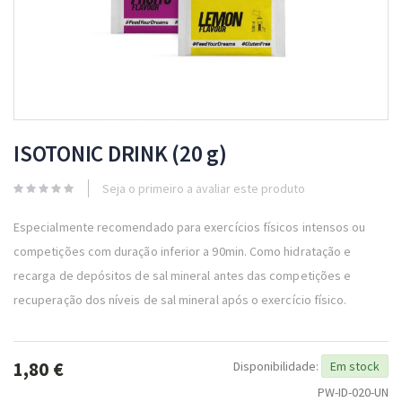
Skip
to
ISOTONIC DRINK (20 g)
the
beginning
Seja o primeiro a avaliar este produto
of
the
Especialmente recomendado para exercícios físicos intensos ou
images
gallery
competições com duração inferior a 90min. Como hidratação e
recarga de depósitos de sal mineral antes das competições e
recuperação dos níveis de sal mineral após o exercício físico.
1,80 €
Disponibilidade:
Em stock
PW-ID-020-UN