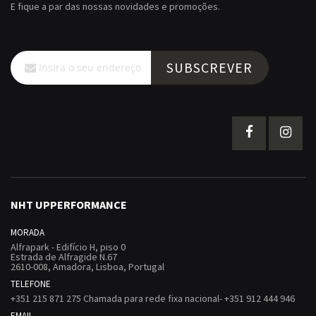
E fique a par das nossas novidades e promoções.
Subscreva
SUBSCREVER
a
nossa
Newsletter:
NHT UPPERFORMANCE
MORADA
Alfrapark - Edifício H, piso 0
Estrada de Alfragide N.67
2610-008, Amadora, Lisboa, Portugal
TELEFONE
+351 215 871 275 Chamada para rede fixa nacional- +351 912 444 946
EMAIL