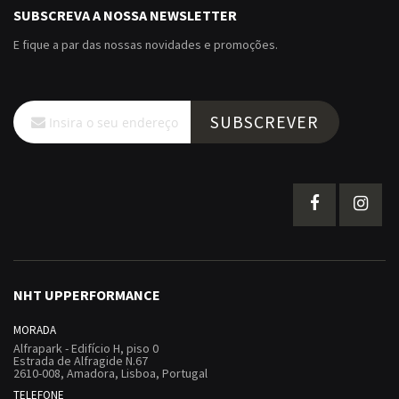
SUBSCREVA A NOSSA NEWSLETTER
E fique a par das nossas novidades e promoções.
Subscreva
SUBSCREVER
a
nossa
Newsletter:
NHT UPPERFORMANCE
MORADA
Alfrapark - Edifício H, piso 0
Estrada de Alfragide N.67
2610-008, Amadora, Lisboa, Portugal
TELEFONE