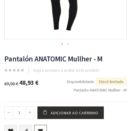
Skip
to
Pantalón ANATOMIC Mullher - M
the
beginning
Seja o primeiro a avaliar este produto
of
the
48,93 €
Preço
Disponibilidade:
Stock limitado
69,90 €
images
Especial
gallery
Pantalón ANATOMIC Mullher - M
ADICIONAR AO CARRINHO