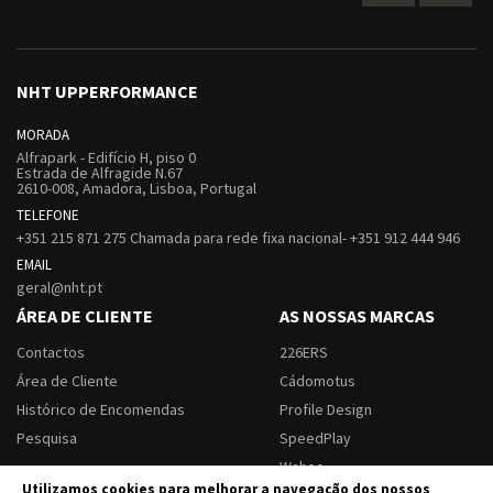
NHT UPPERFORMANCE
MORADA
Alfrapark - Edifício H, piso 0
Estrada de Alfragide N.67
2610-008, Amadora, Lisboa, Portugal
TELEFONE
+351 215 871 275 Chamada para rede fixa nacional- +351 912 444 946
EMAIL
geral@nht.pt
ÁREA DE CLIENTE
AS NOSSAS MARCAS
Contactos
226ERS
Área de Cliente
Cádomotus
Histórico de Encomendas
Profile Design
Pesquisa
SpeedPlay
Wahoo
Utilizamos cookies para melhorar a navegação dos nossos