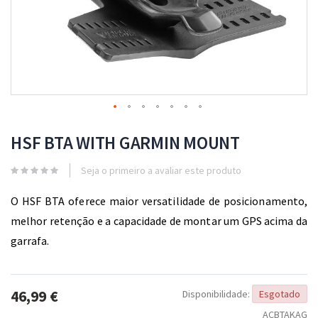
Skip
to
HSF BTA WITH GARMIN MOUNT
the
beginning
Seja o primeiro a avaliar este produto
of
the
O HSF BTA oferece maior versatilidade de posicionamento,
images
gallery
melhor retenção e a capacidade de montar um GPS acima da
garrafa.
46,99 €
Disponibilidade:
Esgotado
ACBTAKAG