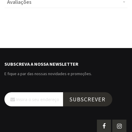
Avaliações
SUBSCREVA A NOSSA NEWSLETTER
E fique a par das nossas novidades e promoções.
Subscreva
SUBSCREVER
a
nossa
Newsletter: